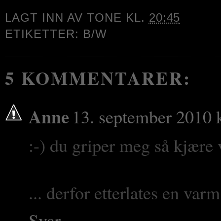
LAGT INN AV
TONE
KL.
20:45
ETIKETTER:
B/W
5 KOMMENTARER:
Anne
13. september 2010 k
:-) du griper meg så kjære 
... derfor etterlates en var
Svar