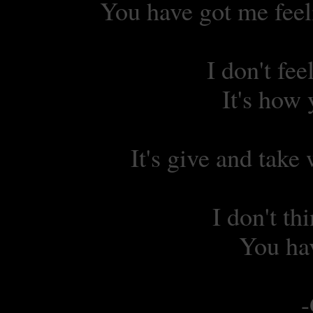
You have got me feeli
I don't fee
It's how
It's give and take 
I don't th
You hav
-